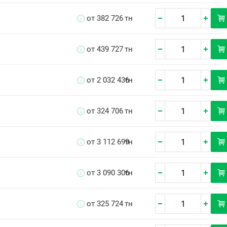
от 382 726
тн
от 439 727
тн
от 2 032 436
тн
от 324 706
тн
от 3 112 699
тн
от 3 090 306
тн
от 325 724
тн