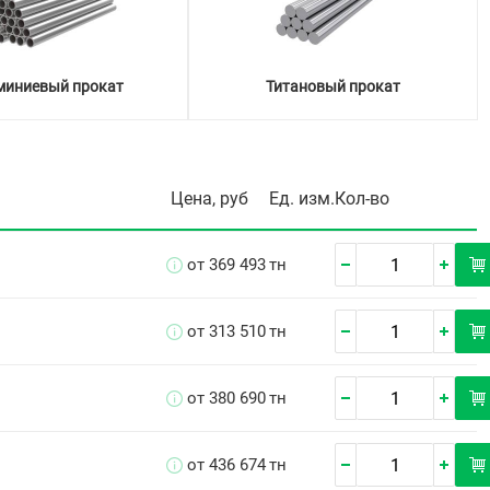
иниевый прокат
Титановый прокат
Цена, руб
Ед. изм.
Кол-во
от 369 493
тн
от 313 510
тн
от 380 690
тн
от 436 674
тн