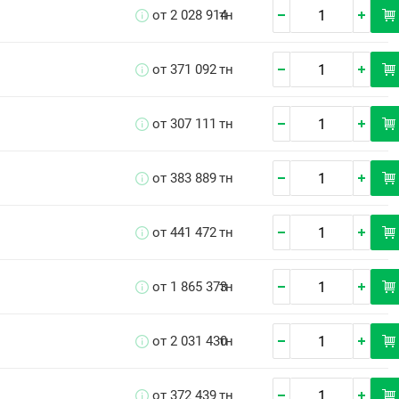
от 2 028 914
тн
от 371 092
тн
от 307 111
тн
от 383 889
тн
от 441 472
тн
от 1 865 373
тн
от 2 031 430
тн
от 372 439
тн