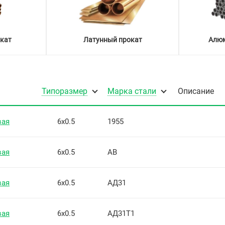
кат
Латунный прокат
Алюм
Типоразмер
Марка стали
Описание
вая
6х0.5
1955
вая
6х0.5
АВ
вая
6х0.5
АД31
вая
6х0.5
АД31Т1