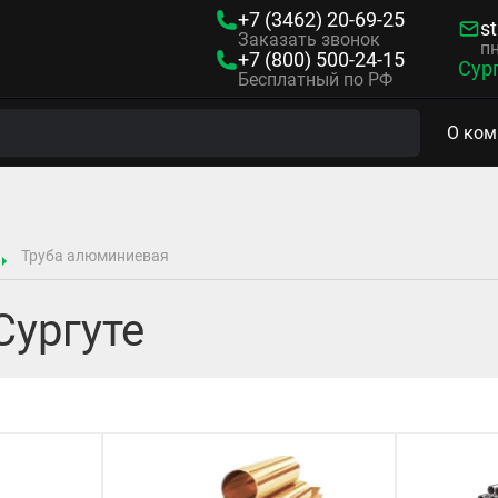
+7 (3462)
20-69-25
s
Заказать звонок
пн
+7 (800)
500-24-15
Сур
Бесплатный по РФ
О ком
Труба алюминиевая
Сургуте