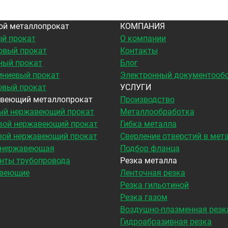
ой металлопрокат
КОМПАНИЯ
й прокат
О компании
овый прокат
Контакты
ный прокат
Блог
ниевый прокат
Электронный документооб
овый прокат
УСЛУГИ
веющий металлопрокат
Производство
ый нержавеющий прокат
Металлообработка
вой нержавеющий прокат
Гибка металла
вой нержавеющий прокат
Сверление отверстий в мет
 нержавеющая
Подбор фланца
нты трубопровода
Резка металла
веющие
Ленточная резка
Резка гильотиной
Резка газом
Воздушно-плазменная резк
Гидроабразивная резка