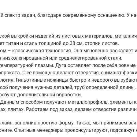
 спектр задач, благодаря современному оснащению. У н
кой выкройки изделий из листовых материалов, металлич
т титан и сталь толщиной до 38 см, стопки листов.
м – классическая технология. Она мгновенно раскаляет и
 низколегированной или среднелегированной стали.
емпературной плазмы. Дуга оставляет после себя ровные
опроката. С ее помощью делают отверстия, снимают фаски
логия. Гильотинные ножницы быстро и недорого вырубают 
особ получения нужных деталей, труб определенной длины.
требуют дополнительной обработки.
. Данным способом получают металлопрофиль, элементы кр
х, плитах. Работаем под заказ, делаем отверстия различн
лайн, заполнив простую форму. Также, мы принимаем заяв
звоните. Опытные менеджеры проконсультируют, подскажут