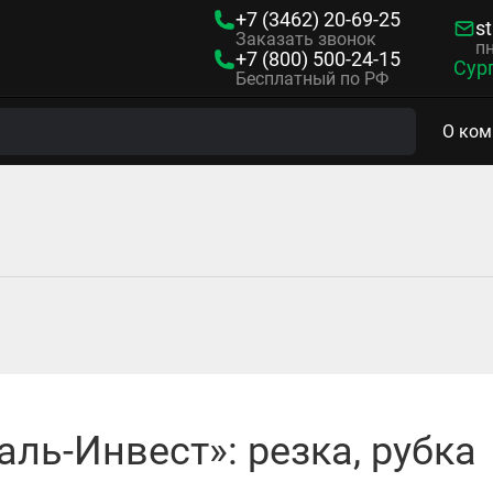
+7 (3462)
20-69-25
s
Заказать звонок
пн
+7 (800)
500-24-15
Сур
Бесплатный по РФ
О ком
ль-Инвест»: резка, рубка