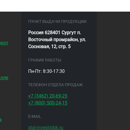
ПУНКТ ВЫДАЧИ ПРОДУКЦИИ
Россия 628401 Сургут п.
Восточный промрайон, ул.
орот
Сосновая, 12, стр. 5
ГРАФИК РАБОТЫ
Пн-Пт: 8:30-17:30
алле
ТЕЛЕФОН ОТДЕЛА ПРОДАЖ
+7 (3462)
20-69-25
+7 (800)
500-24-15
E-MAIL
а
stal-invest@bk.ru