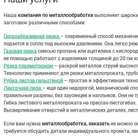
Наша
компания по металлообработке
выполняет широкий
заготовок различными способами.
Гидроабразивная резка
– современный способ механичес
подается в сопло под высоким давлением. Она легко реже
Газовая резка
смесью пропана или ацетилена с кислородо
ее помощью работают с изделиями толщиной до 20 см из
Резка плазмотроном
– раскрой металлов струей высокот
Технологию применяют для резки металлопроката, труб
Рубка листов гильотиной
– простая и эффективная техно
Ленточная пила
– еще один недорогой, механический сп
правильные разрезы, без заусенцев и наплывов. Они не 
Гибка листового металлопроката на прессах-листогибах
Высверливание отверстий в металлических деталях, листа
Если вам нужна
металлообработка, заказать
ее можно он
требуется обсудить детали индивидуального проекта, 