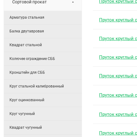
Пруток круглый 
Сортовой прокат
Арматура стальная
Пруток круглый 
Балка двутавровая
Пруток круглый 
Квадрат стальной
Пруток круглый 
Колючее ограждение СББ
Кронштейн для СББ
Пруток круглый 
Круг стальной калиброванный
Пруток круглый 
Круг оцинкованный
Круг чугунный
Пруток круглый 
Квадрат чугунный
Пруток круглый 