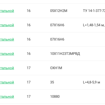
стальной
16
05Х12Н2М
ТУ 14-1-377-7
стальной
16
07Х16Н6
L=1,48-1,54 м,
стальной
16
07Х16Н6
стальной
16
10Х11Н23Т3МРВД
стальной
17
ОХН1М
стальной
17
35
L=4,8-5,9 м
стальной
17
10880