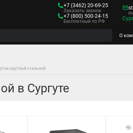
+7 (3462)
20-69-25
s
Заказать звонок
пн
+7 (800)
500-24-15
Сур
Бесплатный по РФ
О ком
уток круглый стальной
ой в Сургуте