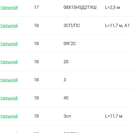
стальной
17
08Х15Н5Д2ТУШ
L=2,5 м
стальной
18
3СП/ПС
L=11,7 м, А1
стальной
18
09Г2С
стальной
18
20
стальной
18
3
стальной
18
45
стальной
18
3сп
L=11,7 м