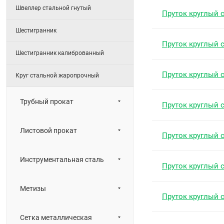
Швеллер стальной гнутый
Пруток круглый 
Шестигранник
Пруток круглый 
Шестигранник калиброванный
Пруток круглый 
Круг стальной жаропрочный
Трубный прокат
Пруток круглый 
Листовой прокат
Пруток круглый 
Инструментальная сталь
Пруток круглый 
Метизы
Пруток круглый 
Сетка металлическая