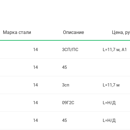
Марка стали
Описание
Цена, р
14
3СП/ПС
L=11,7 м, А1
14
45
14
3сп
L=11,7 м
14
09Г2С
L=Н/Д
14
45
L=Н/Д