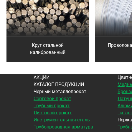
Круг стальной
Проволок
калиброванный
АКЦИИ
Цветн
КАТАЛОГ ПРОДУКЦИИ
Медны
Черный металлопрокат
Бронз
Сортовой прокат
Латун
Трубный прокат
Алюми
Листовой прокат
Титан
Инструментальная сталь
Нержа
Трубопроводная арматура
Трубн