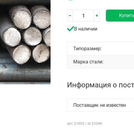
Купит
В наличии
Типоразмер:
Марка стали:
Информация о пос
Поставщик не известен
арт.31603 / id 23348