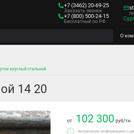
+7 (3462)
20-69-25
s
Заказать звонок
пн
+7 (800)
500-24-15
Сур
Бесплатный по РФ
О ком
уток круглый стальной
ой 14 20
102 300
от
руб
/тн
Актуальную информацию о цен