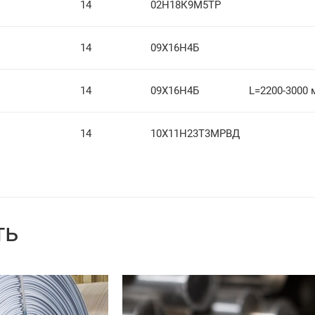
14
02Н18К9М5ТР
14
09Х16Н4Б
14
09Х16Н4Б
L=2200-3000 
14
10Х11Н23Т3МРВД
ть