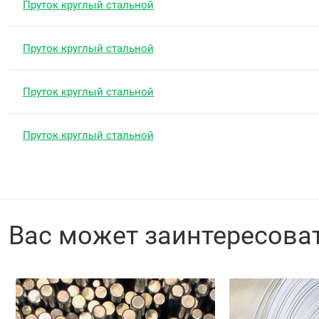
Пруток круглый стальной
Пруток круглый стальной
Пруток круглый стальной
Пруток круглый стальной
Вас может заинтересова