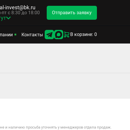
tal-invest@bk.ru
Отправить заявку
-пт с 8:30 до 18:00
гут
В корзине: 0
пании
Контакты
е и наличию просьба уточнять у менеджеров отдела продаж.