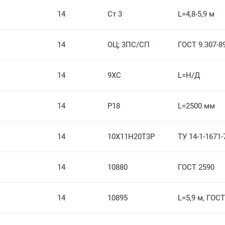
14
Ст 3
L=4,8-5,9 м
14
ОЦ; 3ПС/СП
ГОСТ 9.307-8
14
9ХС
L=Н/Д
14
Р18
L=2500 мм
14
10Х11Н20Т3Р
ТУ 14-1-1671-
14
10880
ГОСТ 2590
14
10895
L=5,9 м, ГОСТ