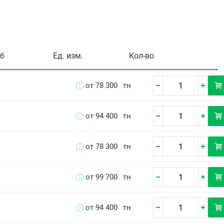
уб
Ед. изм.
Кол-во
от 78 300
тн
от 94 400
тн
от 78 300
тн
от 99 700
тн
от 94 400
тн