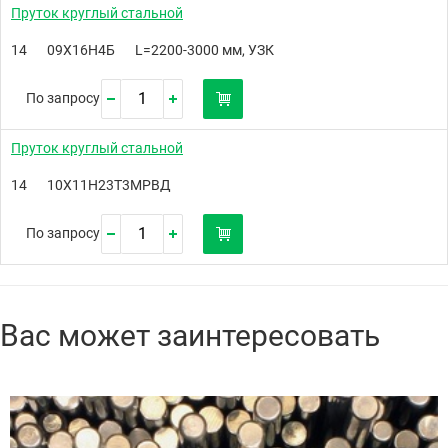
Пруток круглый стальной
14
09Х16Н4Б
L=2200-3000 мм, УЗК
По запросу
Пруток круглый стальной
14
10Х11Н23Т3МРВД
По запросу
Вас может заинтересовать