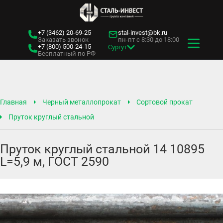
+7 (3462)
20-69-25
stal-invest@bk.ru
Заказать звонок
пн-пт с 8:30 до 18:00
+7 (800)
500-24-15
Сургут
Бесплатный по РФ
Главная
Черный металлопрокат
Сортовой прокат
Пруток круглый стальной
Пруток круглый стальной 14 10895
L=5,9 м, ГОСТ 2590