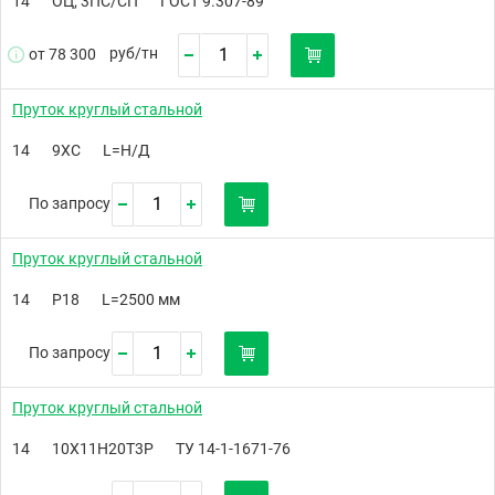
14
ОЦ; 3ПС/СП
ГОСТ 9.307-89
руб/
тн
от 78 300
Пруток круглый стальной
14
9ХС
L=Н/Д
По запросу
Пруток круглый стальной
14
Р18
L=2500 мм
По запросу
Пруток круглый стальной
14
10Х11Н20Т3Р
ТУ 14-1-1671-76