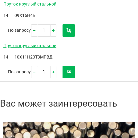
Пруток круглый стальной
14
09Х16Н4Б
По запросу
Пруток круглый стальной
14
10Х11Н23Т3МРВД
По запросу
Вас может заинтересовать