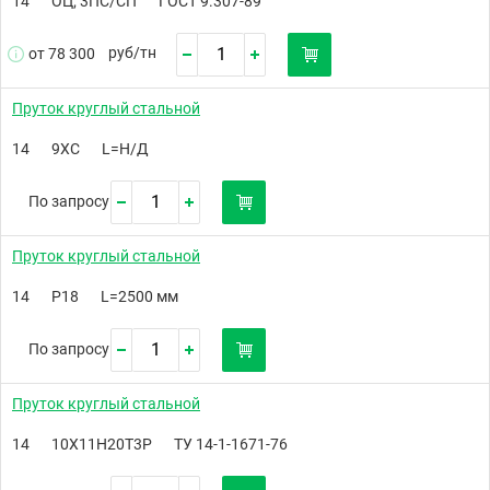
14
ОЦ; 3ПС/СП
ГОСТ 9.307-89
руб/
тн
от 78 300
Пруток круглый стальной
14
9ХС
L=Н/Д
По запросу
Пруток круглый стальной
14
Р18
L=2500 мм
По запросу
Пруток круглый стальной
14
10Х11Н20Т3Р
ТУ 14-1-1671-76