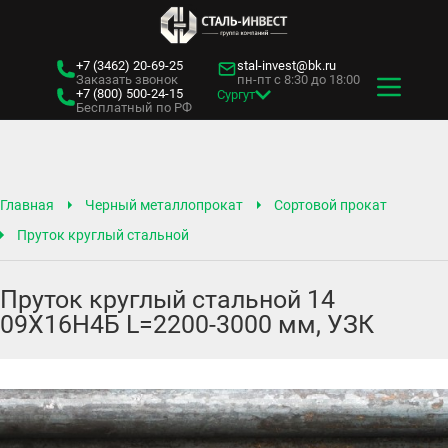
+7 (3462)
20-69-25
stal-invest@bk.ru
Заказать звонок
пн-пт с 8:30 до 18:00
+7 (800)
500-24-15
Сургут
Бесплатный по РФ
Главная
Черный металлопрокат
Сортовой прокат
Пруток круглый стальной
Пруток круглый стальной 14
09Х16Н4Б L=2200-3000 мм, УЗК