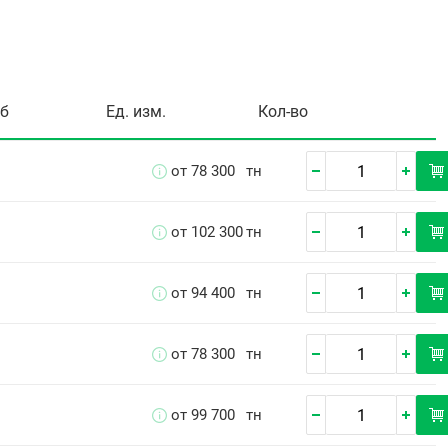
уб
Ед. изм.
Кол-во
от 78 300
тн
от 102 300
тн
от 94 400
тн
от 78 300
тн
от 99 700
тн