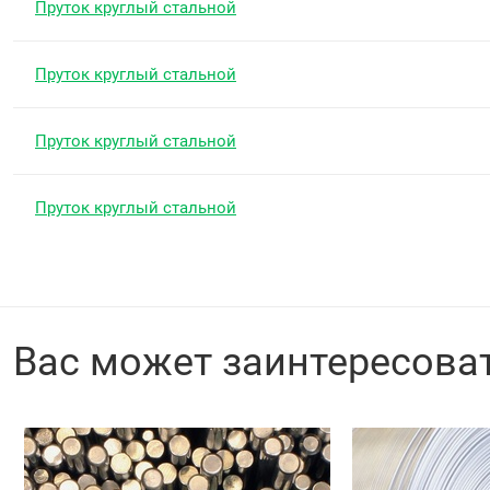
Пруток круглый стальной
Пруток круглый стальной
Пруток круглый стальной
Пруток круглый стальной
Вас может заинтересова