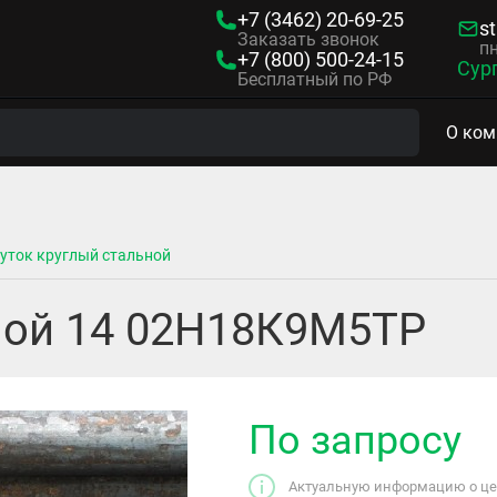
+7 (3462)
20-69-25
s
Заказать звонок
пн
+7 (800)
500-24-15
Сур
Бесплатный по РФ
О ком
уток круглый стальной
ной 14 02Н18К9М5ТР
По запросу
Актуальную информацию о цен