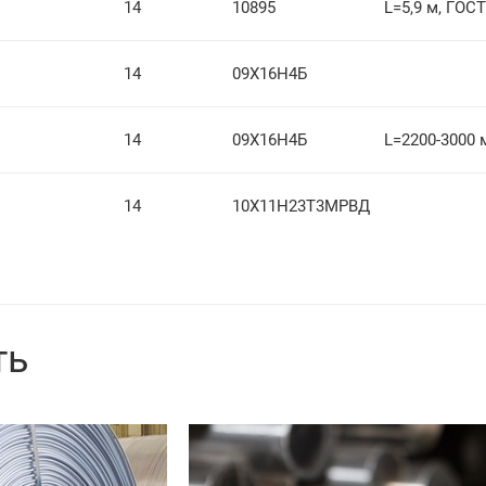
14
10895
L=5,9 м, ГОСТ
14
09Х16Н4Б
14
09Х16Н4Б
L=2200-3000 
14
10Х11Н23Т3МРВД
ть