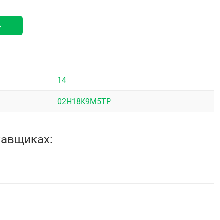
ь
14
02Н18К9М5ТР
тавщиках: