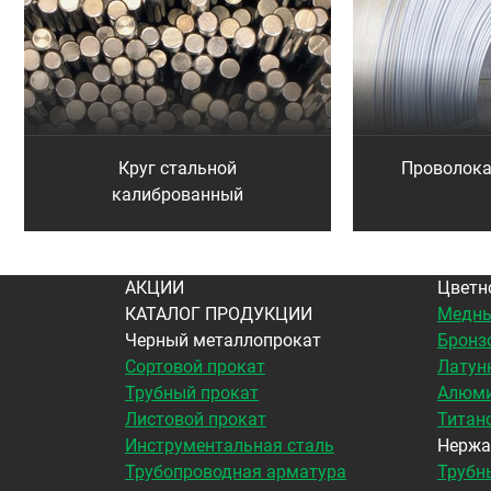
Круг стальной
Проволок
калиброванный
АКЦИИ
Цветн
КАТАЛОГ ПРОДУКЦИИ
Медны
Черный металлопрокат
Бронз
Сортовой прокат
Латун
Трубный прокат
Алюми
Листовой прокат
Титан
Инструментальная сталь
Нержа
Трубопроводная арматура
Трубн