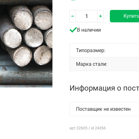
Купит
В наличии
Типоразмер:
Марка стали:
Информация о пос
Поставщик не известен
арт.32605 / id 24266