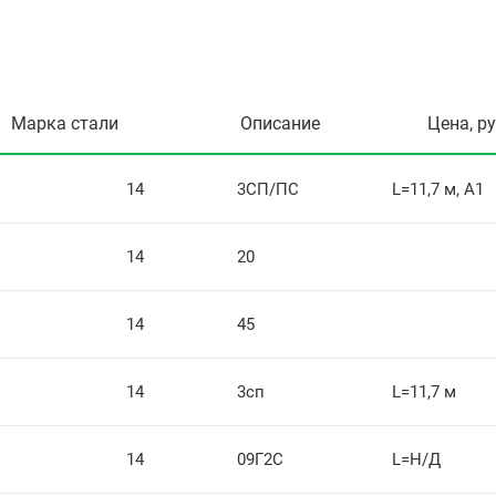
Марка стали
Описание
Цена, р
14
3СП/ПС
L=11,7 м, А1
14
20
14
45
14
3сп
L=11,7 м
14
09Г2С
L=Н/Д