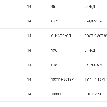
14
45
L=Н/Д
14
Ст 3
L=4,8-5,9 м
14
ОЦ; 3ПС/СП
ГОСТ 9.307-8
14
9ХС
L=Н/Д
14
Р18
L=2500 мм
14
10Х11Н20Т3Р
ТУ 14-1-1671-
14
10880
ГОСТ 2590