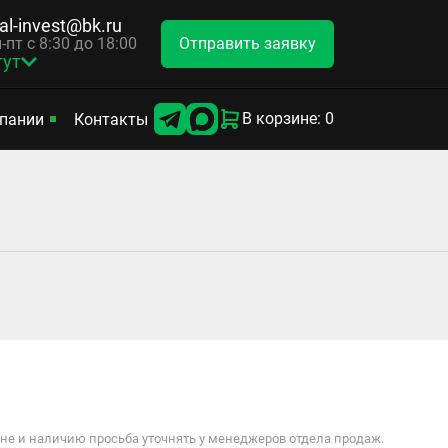
tal-invest@bk.ru
Отправить заявку
-пт с 8:30 до 18:00
гут
В корзине: 0
пании
Контакты
е и наличию просьба уточнять у менеджеров отдела продаж.