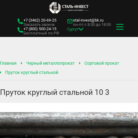
+7 (3462)
20-69-25
stal-invest@bk.ru
Заказать звонок
пн-пт с 8:30 до 18:00
+7 (800)
500-24-15
Сургут
Бесплатный по РФ
Главная
Черный металлопрокат
Сортовой прокат
Пруток круглый стальной
Пруток круглый стальной 10 3